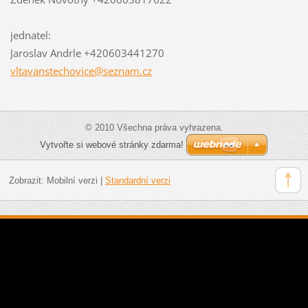
jednatel:
Jaroslav Andrle +420603441270
vltavans
techovic
e@seznam
.cz
© 2010 Všechna práva vyhrazena.
Vytvořte si webové stránky zdarma!
Zobrazit:
Mobilní verzi
|
Standardní verzi