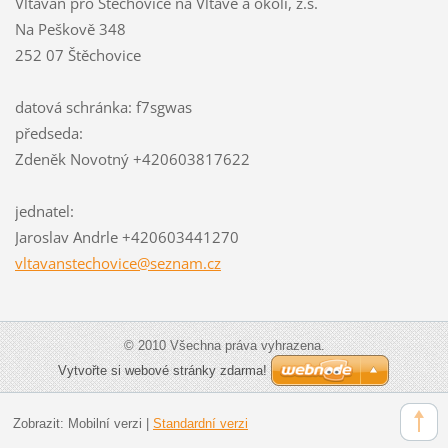
Vltavan pro Štěchovice na Vltavě a okolí, z.s.
Na Peškově 348
252 07 Štěchovice
datová schránka: f7sgwas
předseda:
Zdeněk Novotný +420603817622
jednatel:
Jaroslav Andrle +420603441270
vltavans
techovic
e@seznam
.cz
© 2010 Všechna práva vyhrazena.
Vytvořte si webové stránky zdarma!
Zobrazit:
Mobilní verzi
|
Standardní verzi