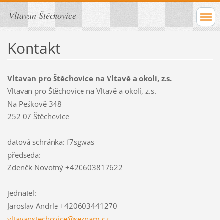
Vltavan Štěchovice
Kontakt
Vltavan pro Štěchovice na Vltavě a okolí, z.s.
Vltavan pro Štěchovice na Vltavě a okolí, z.s.
Na Peškově 348
252 07 Štěchovice
datová schránka: f7sgwas
předseda:
Zdeněk Novotný +420603817622
jednatel:
Jaroslav Andrle +420603441270
vltavans
techovic
e@seznam
.cz